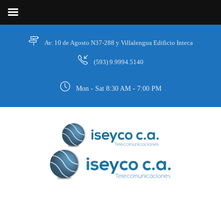
Av. 10 de Agosto N37-288 y Villalengua Edificio Inteca
(593) 9.9994.5140
Mon - Sat 8:30 AM - 7:00 PM